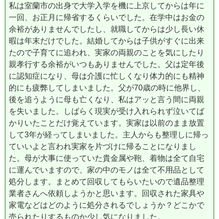
私は室蘭市の出身で大学入学を機に上京してからは年に
一回、お正月に帰省するくらいでした。在学中はお金の
余裕がありませんでしたし、就職してからは少し長い休
暇は年末だけでした。結婚してからは子供がすぐに出来
たので子育てに追われ、実家の両親のことを気にしたり
親孝行する余裕がいつもありませんでした。父は定年後
に認知症になり、母は介護に忙しくなり体力的にも精神
的にも疲弊してしまいました。父が70歳の時に他界し、
後を追うように母も亡くなり、私はアッと言う間に両親
を失いました。しばらく現実が受け入れられず泣いてば
かりいたことだけ覚えています。実家は以前のまま放置
して3年が経ってしまいました。主人からも整理しに帰っ
ていいよと言われ実家を片づけに帰ることになりまし
た。母が大事に使っていた貴金属や鞄、着物は全て自宅
に運んでいますので、家の中のモノは全て不用品として
処分します。まとめて回収してもらいたいので遺品整理
業者さんへ依頼しようかと思います。回収された家具や
家電などはどのように処分されるでしょうか？どこかで
売られたりするものか少し気になりました。