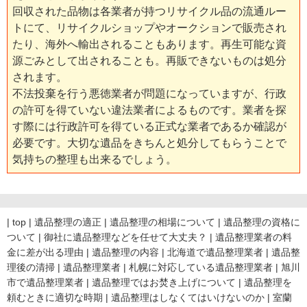
回収された品物は各業者が持つリサイクル品の流通ルー
トにて、リサイクルショップやオークションで販売され
たり、海外へ輸出されることもあります。再生可能な資
源ごみとして出されることも。再販できないものは処分
されます。
不法投棄を行う悪徳業者が問題になっていますが、行政
の許可を得ていない違法業者によるものです。業者を探
す際には行政許可を得ている正式な業者であるか確認が
必要です。大切な遺品をきちんと処分してもらうことで
気持ちの整理も出来るでしょう。
|
top
|
遺品整理の適正
|
遺品整理の相場について
|
遺品整理の資格に
ついて
|
御社に遺品整理などを任せて大丈夫？
|
遺品整理業者の料
金に差が出る理由
|
遺品整理の内容
|
北海道で遺品整理業者
|
遺品整
理後の清掃
|
遺品整理業者
|
札幌に対応している遺品整理業者
|
旭川
市で遺品整理業者
|
遺品整理ではお焚き上げについて
|
遺品整理を
頼むときに適切な時期
|
遺品整理はしなくてはいけないのか
|
室蘭