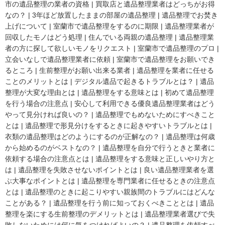
市の遺品整理の業者の資格
|
買取店と遺品整理業者はどっちがお得
なの？
|
3年ほど放置したままの部屋の遺品整理
|
遺品整理でお焚き
上げについて
|
室蘭市で遺品整理をするのに期限
|
遺品整理業者が
回収したモノはどう処理
|
住んでいる両親の遺品整理
|
遺品整理業
者の方に探して欲しいモノをリクエスト
|
室蘭市で遺品整理のプロ
|
立会いなしで遺品整理業者に依頼
|
室蘭市で遺品整理をお願いでき
るところ
|
生前整理がお願い出来る業者
|
遺品整理を業者に任せる
ことのメリットとは
|
デジタル遺品で起きるトラブルとは？
|
遺品
整理が大変な理由とは
|
遺品整理をする意味とは
|
初めて遺品整理
を行う場合の注意点
|
安心して利用できる優良遺品整理業者はどう
やって見分ければ良いの？
|
遺品整理でもめないためにすべきこと
とは
|
遺品整理で形見分けをするときに起きやすいトラブルとは
|
衣類の遺品整理はどのようにするのが正解なの？
|
遺品整理は何歳
から始めるのがベストなの？
|
遺品整理を自分で行うときと業者に
依頼する場合の注意点とは
|
遺品整理をする意味と正しいやり方と
は
|
遺品整理を失敗させないポイントとは
|
良い遺品整理業者を選
ぶ大事なポイントとは
|
遺品整理を専門業者に任せるときの注意点
とは
|
遺品整理のときに起こりやすい親族間のトラブルにはどんな
ことがある？
|
遺品整理を行う前に知っておくべきこととは
|
遺品
整理を楽にする生前整理のデメリットとは
|
遺品整理業者選びで失